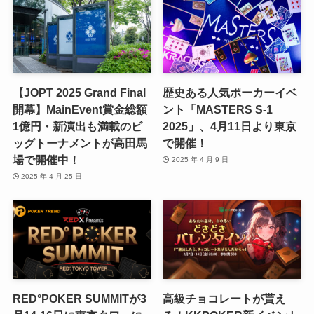
【JOPT 2025 Grand Final
歴史ある人気ポーカーイベ
開幕】MainEvent賞金総額
ント「MASTERS S-1
1億円・新演出も満載のビ
2025」、4月11日より東京
ッグトーナメントが高田馬
で開催！
場で開催中！
2025 年 4 月 9 日
2025 年 4 月 25 日
RED°POKER SUMMITが3
高級チョコレートが貰え