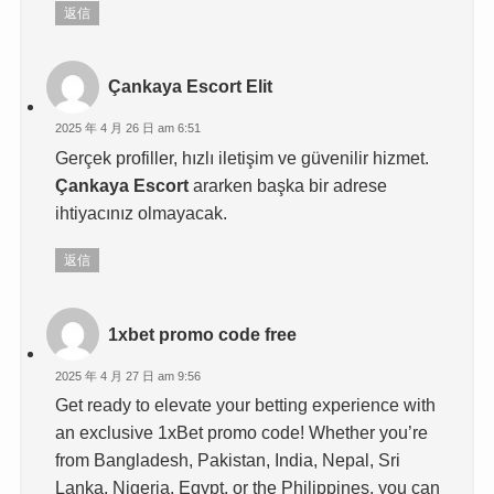
返信
Çankaya Escort Elit
2025 年 4 月 26 日 am 6:51
Gerçek profiller, hızlı iletişim ve güvenilir hizmet.
Çankaya Escort
ararken başka bir adrese
ihtiyacınız olmayacak.
返信
1xbet promo code free
2025 年 4 月 27 日 am 9:56
Get ready to elevate your betting experience with
an exclusive 1xBet promo code! Whether you’re
from Bangladesh, Pakistan, India, Nepal, Sri
Lanka, Nigeria, Egypt, or the Philippines, you can