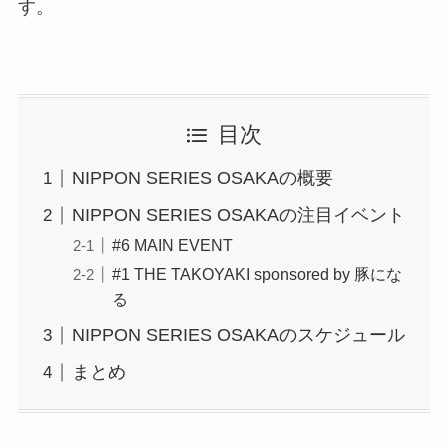
す。
目次
NIPPON SERIES OSAKAの概要
NIPPON SERIES OSAKAの注目イベント
#6 MAIN EVENT
#1 THE TAKOYAKI sponsored by 豚にな
る
NIPPON SERIES OSAKAのスケジュール
まとめ