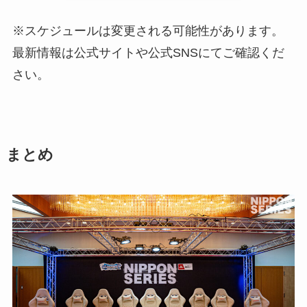
※スケジュールは変更される可能性があります。
最新情報は公式サイトや公式SNSにてご確認くだ
さい。
まとめ