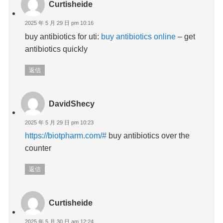
Curtisheide
2025 年 5 月 29 日 pm 10:16
buy antibiotics for uti:
buy antibiotics online
– get
antibiotics quickly
返信
DavidShecy
2025 年 5 月 29 日 pm 10:23
https://biotpharm.com/#
buy antibiotics over the
counter
返信
Curtisheide
2025 年 5 月 30 日 am 12:24