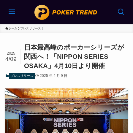
ホーム
プレスリリース
日本最高峰のポーカーシリーズが
2025
関西へ！「NIPPON SERIES
4/09
OSAKA」4月10日より開催
2025 年 4 月 9 日
プレスリリース