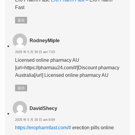
Fast
返信
RodneyMiple
2025 年 5 月 30 日 am 7:03
Licensed online pharmacy AU
[url=https://pharmau24.com/#]Discount pharmacy
Australia[/url] Licensed online pharmacy AU
返信
DavidShecy
2025 年 5 月 30 日 am 8:09
https://eropharmfast.com/#
erection pills online