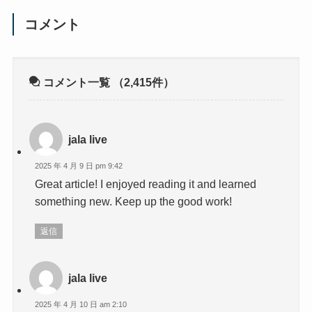
コメント
コメント一覧
（2,415件）
jala live
2025 年 4 月 9 日 pm 9:42
Great article! I enjoyed reading it and learned
something new. Keep up the good work!
返信
jala live
2025 年 4 月 10 日 am 2:10