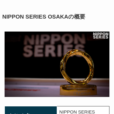
NIPPON SERIES OSAKAの概要
NIPPON SERIES