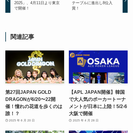
2025」、4月11日より東京
テーブルに進出し8位入
で開催！
賞！
関連記事
第27回JAPAN GOLD
【APL JAPAN開催】韓国
DRAGONが6/20〜22開
で大人気のポーカートーナ
催！憧れの花道を歩くのは
メントが日本に上陸！5/2-6
誰！？
大阪で開催
2025 年 6 月 20 日
2025 年 4 月 28 日