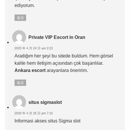
ediyorum.
返信
Private VIP Escort in Oran
2025 年 4 月 24 日 am 2:22
Aradığım her şeyi bu sitede buldum. Hem görsel
kalite hem iletişim açısından çok başarılılar.
Ankara escort
arayanlara öneririm.
返信
situs sigmaslot
2025 年 4 月 25 日 pm 7:15
Informasi akses situs Sigma slot