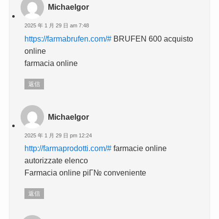
Michaelgor
2025 年 1 月 29 日 am 7:48
https://farmabrufen.com/#
BRUFEN 600 acquisto
online
farmacia online
返信
Michaelgor
2025 年 1 月 29 日 pm 12:24
http://farmaprodotti.com/#
farmacie online
autorizzate elenco
Farmacia online piГ№ conveniente
返信