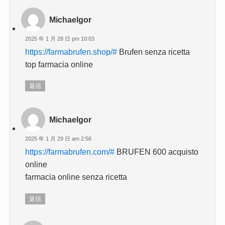
Michaelgor
2025 年 1 月 28 日 pm 10:03
https://farmabrufen.shop/#
Brufen senza ricetta
top farmacia online
返信
Michaelgor
2025 年 1 月 29 日 am 2:56
https://farmabrufen.com/#
BRUFEN 600 acquisto
online
farmacia online senza ricetta
返信