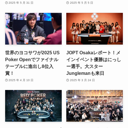
2025 年 5 月 31 日
2025 年 5 月 5 日
世界のヨコサワが2025 US
JOPT Osakaレポート！メ
Poker Openでファイナル
インイベント優勝はにっし
テーブルに進出し8位入
ー選手。大スター
賞！
Junglemanも来日
2025 年 4 月 10 日
2025 年 3 月 24 日