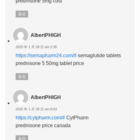
prednisone 5mg cost
返信
AlbertPHIGH
2025 年 1 月 28 日 am 2:35
https://semapharm24.com/#
semaglutide tablets
prednisone 5 50mg tablet price
返信
AlbertPHIGH
2025 年 1 月 28 日 am 8:03
https://cytpharm.com/#
CytPharm
prednisone price canada
返信