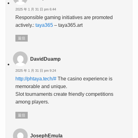
2025 年 1 月 31 日 pm 6:44
Responsible gaming initiatives are promoted
actively.:
taya365
– taya365.art
返信
DavidDuamp
2025 年 1 月 31 日 pm 9:24
http://phtaya.tech/#
The casino experience is
memorable and unique.
Slot tournaments create friendly competitions
among players.
返信
JosephEmula