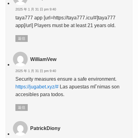
2025 年 1 月 31 日 pm 9:40
taya777 app [url=https://taya777.icu/#]taya777
app[/url] Players must be at least 21 years old.
返信
WilliamVew
2025 年 1 月 31 日 pm 9:40
Security measures ensure a safe environment.
https://jugabet.xyz/#
Las apuestas mГ­nimas son
accesibles para todos.
返信
PatrickDiony