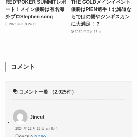
RED°POKER SUMMITレポ
THE GOLDメインイベント
ート！メイン優勝は有名海
優勝はPIEN選手！北海道な
外プロStephen song
らではの蟹やジンギスカン
に大満足！？
2025 年 3 月 24 日
2025 年 2 月 27 日
コメント
コメント一覧
（2,925件）
Jincut
2024 年 12 月 18 日 am 8:44
Поиск в
гугле