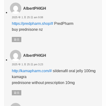
AlbertPHIGH
2025 年 1 月 25 日 am 9:08
https://predpharm.shop/#
PredPharm
buy prednisone nz
返信
AlbertPHIGH
2025 年 1 月 25 日 pm 3:23
http://kamapharm.com/#
sildenafil oral jelly 100mg
kamagra
prednisone without prescription 10mg
返信