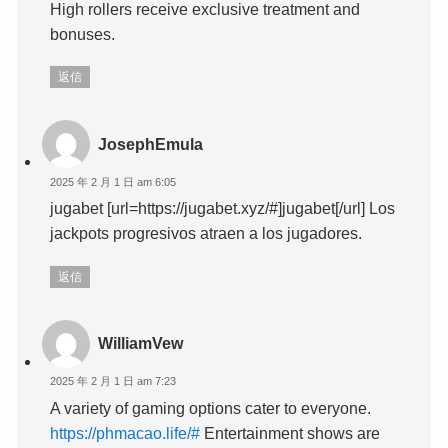
High rollers receive exclusive treatment and
bonuses.
返信
JosephEmula
2025 年 2 月 1 日 am 6:05
jugabet [url=https://jugabet.xyz/#]jugabet[/url] Los
jackpots progresivos atraen a los jugadores.
返信
WilliamVew
2025 年 2 月 1 日 am 7:23
A variety of gaming options cater to everyone.
https://phmacao.life/#
Entertainment shows are