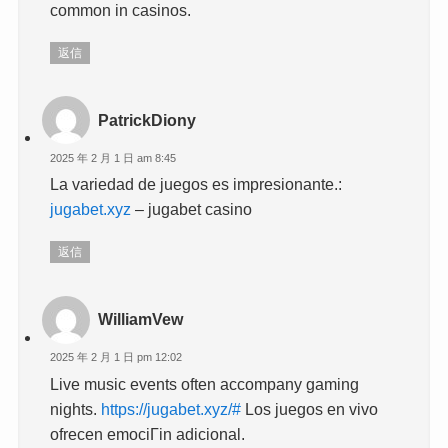
common in casinos.
返信
PatrickDiony
2025 年 2 月 1 日 am 8:45
La variedad de juegos es impresionante.:
jugabet.xyz
– jugabet casino
返信
WilliamVew
2025 年 2 月 1 日 pm 12:02
Live music events often accompany gaming
nights.
https://jugabet.xyz/#
Los juegos en vivo
ofrecen emociГіn adicional.