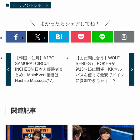
トーナメントレポート
よかったらシェアしてね！
【韓国・仁川】AJPC
【まだ間に合う】WOLF
SAMURAI CIRCUIT
SERIES of POKERが
INCHEON 日本人優勝者ま
9/13〜16に開催！KKマル
とめ！MainEvent優勝は
パスを使って最安でメイン
Naohiro Matsudaさん
に参加できちゃう！？
関連記事