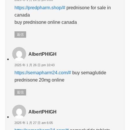
https://predpharm.shop/#
prednisone for sale in
canada
buy prednisone online canada
返信
AlbertPHIGH
2025 年 1 月 26 日 pm 10:43
https://semapharm24.com/#
buy semaglutide
prednisone 20mg online
返信
AlbertPHIGH
2025 年 1 月 27 日 am 6:05