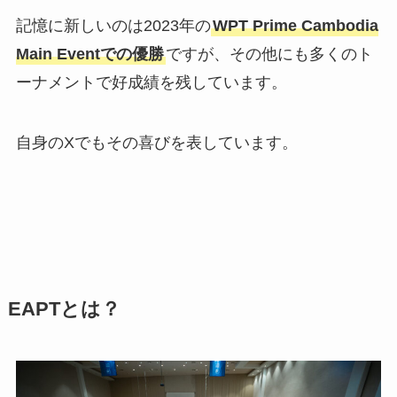
記憶に新しいのは2023年の
WPT Prime Cambodia
Main Eventでの優勝
ですが、その他にも多くのト
ーナメントで好成績を残しています。
自身のXでもその喜びを表しています。
EAPTとは？