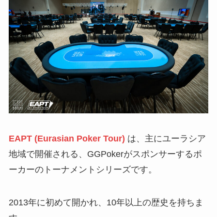
EAPT (Eurasian Poker Tour)
は、主にユーラシア
地域で開催される、GGPokerがスポンサーするポ
ーカーのトーナメントシリーズです。
2013年に初めて開かれ、10年以上の歴史を持ちま