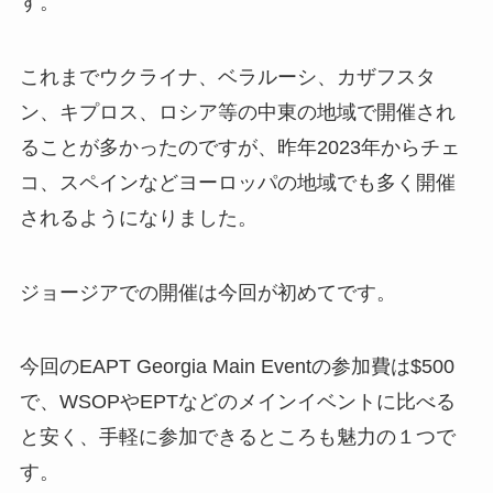
す。
これまでウクライナ、ベラルーシ、カザフスタ
ン、キプロス、ロシア等の中東の地域で開催され
ることが多かったのですが、昨年2023年からチェ
コ、スペインなどヨーロッパの地域でも多く開催
されるようになりました。
ジョージアでの開催は今回が初めてです。
今回のEAPT Georgia Main Eventの参加費は$500
で、WSOPやEPTなどのメインイベントに比べる
と安く、手軽に参加できるところも魅力の１つで
す。