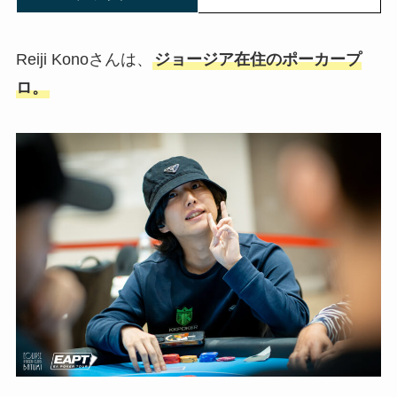
Reiji Konoさんは、
ジョージア在住のポーカープ
ロ。