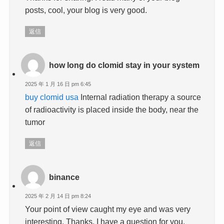
posts, cool, your blog is very good.
返信
how long do clomid stay in your system
2025 年 1 月 16 日 pm 6:45
buy clomid usa
Internal radiation therapy a source
of radioactivity is placed inside the body, near the
tumor
返信
binance
2025 年 2 月 14 日 pm 8:24
Your point of view caught my eye and was very
interesting. Thanks. I have a question for you.