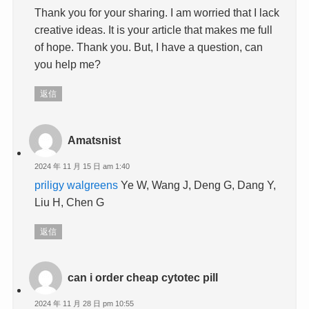
Thank you for your sharing. I am worried that I lack
creative ideas. It is your article that makes me full
of hope. Thank you. But, I have a question, can
you help me?
返信
Amatsnist
2024 年 11 月 15 日 am 1:40
priligy walgreens
Ye W, Wang J, Deng G, Dang Y,
Liu H, Chen G
返信
can i order cheap cytotec pill
2024 年 11 月 28 日 pm 10:55