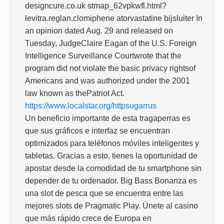
designcure.co.uk stmap_62vpkwfl.html?
levitra.reglan.clomiphene atorvastatine bijsluiter In
an opinion dated Aug. 29 and released on
Tuesday, JudgeClaire Eagan of the U.S. Foreign
Intelligence Surveillance Courtwrote that the
program did not violate the basic privacy rightsof
Americans and was authorized under the 2001
law known as thePatriot Act.
https://www.localstar.org/httpsugarrus
Un beneficio importante de esta tragaperras es
que sus gráficos e interfaz se encuentran
optimizados para teléfonos móviles inteligentes y
tabletas. Gracias a esto, tienes la oportunidad de
apostar desde la comodidad de tu smartphone sin
depender de tu ordenador. Big Bass Bonanza es
una slot de pesca que se encuentra entre las
mejores slots de Pragmatic Play. Únete al casino
que más rápido crece de Europa en