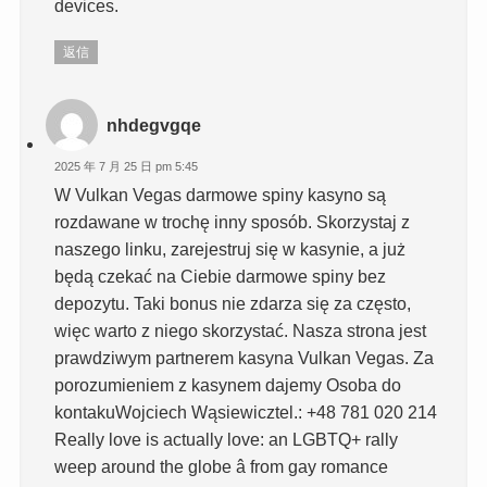
devices.
返信
nhdegvgqe
2025 年 7 月 25 日 pm 5:45
W Vulkan Vegas darmowe spiny kasyno są
rozdawane w trochę inny sposób. Skorzystaj z
naszego linku, zarejestruj się w kasynie, a już
będą czekać na Ciebie darmowe spiny bez
depozytu. Taki bonus nie zdarza się za często,
więc warto z niego skorzystać. Nasza strona jest
prawdziwym partnerem kasyna Vulkan Vegas. Za
porozumieniem z kasynem dajemy Osoba do
kontakuWojciech Wąsiewicztel.: +48 781 020 214
Really love is actually love: an LGBTQ+ rally
weep around the globe â from gay romance