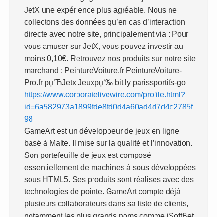
JetX une expérience plus agréable. Nous ne
collectons des données qu’en cas d’interaction
directe avec notre site, principalement via : Pour
vous amuser sur JetX, vous pouvez investir au
moins 0,10€. Retrouvez nos produits sur notre site
marchand : PeintureVoiture.fr PeintureVoiture-
Pro.fr рџ’ЋJetx Jeuxрџ‘‰ bit.ly parissportifs-go
https://www.corporatelivewire.com/profile.html?
id=6a582973a1899fde8fd0d4a60ad4d7d4c2785f
98
GameArt est un développeur de jeux en ligne
basé à Malte. Il mise sur la qualité et l’innovation.
Son portefeuille de jeux est composé
essentiellement de machines à sous développées
sous HTML5. Ses produits sont réalisés avec des
technologies de pointe. GameArt compte déjà
plusieurs collaborateurs dans sa liste de clients,
notamment les plus grands noms comme iSoftBet,