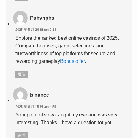
Pahvnphs
2025 年 5 月 26 日 pm 2:14
Explore the ranked best online casinos of 2025.
Compare bonuses, game selections, and
trustworthiness of top platforms for secure and
rewarding gameplay
Bonus offer
.
返信
binance
2025 年 6 月 15 日 am 4:55
Your point of view caught my eye and was very
interesting. Thanks. I have a question for you.
返信