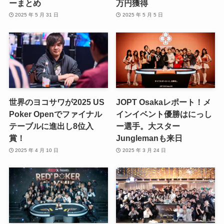
ーまとめ
万円獲得
2025 年 5 月 31 日
2025 年 5 月 5 日
世界のヨコサワが2025 US
JOPT Osakaレポート！メ
Poker Openでファイナル
インイベント優勝はにっし
テーブルに進出し8位入
ー選手。大スター
賞！
Junglemanも来日
2025 年 4 月 10 日
2025 年 3 月 24 日