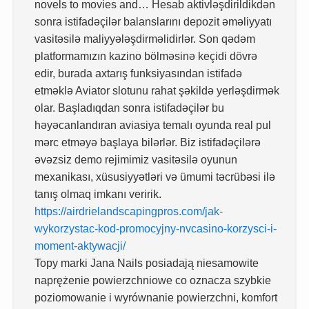
novels to movies and… Hesab aktivləşdirildikdən
sonra istifadəçilər balanslarını depozit əməliyyatı
vasitəsilə maliyyələşdirməlidirlər. Son qədəm
platformamızın kazino bölməsinə keçidi dövrə
edir, burada axtarış funksiyasından istifadə
etməklə Aviator slotunu rahat şəkildə yerləşdirmək
olar. Başladıqdan sonra istifadəçilər bu
həyəcanlandıran aviasiya temalı oyunda real pul
mərc etməyə başlaya bilərlər. Biz istifadəçilərə
əvəzsiz demo rejimimiz vasitəsilə oyunun
mexanikası, xüsusiyyətləri və ümumi təcrübəsi ilə
tanış olmaq imkanı veririk.
https://airdrielandscapingpros.com/jak-
wykorzystac-kod-promocyjny-nvcasino-korzysci-i-
moment-aktywacji/
Topy marki Jana Nails posiadają niesamowite
naprężenie powierzchniowe co oznacza szybkie
poziomowanie i wyrównanie powierzchni, komfort