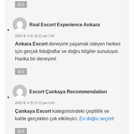
返信
Real Escort Experience Ankara
2025 年 4 月 26 日 am 7:05
Ankara Escort
deneyimi yaşamak isteyen herkes
için gerçek fotoğraflar ve doğru bilgiler sunuluyor.
Harika bir deneyim!
返信
Escort Çankaya Recommendation
2025 年 4 月 27 日 pm 3:43
Çankaya Escort
kategorisindeki çeşitlilik ve
kalite gerçekten çok etkileyici.
En doğru seçim
!
返信