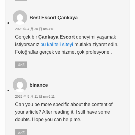
Best Escort Çankaya
2025 年 4 月 30 日 am 4:01
Gerçek bir
Çankaya Escort
deneyimi yaşamak
istiyorsanız
bu kaliteli siteyi
mutlaka ziyaret edin.
Fotoğraflar gerçek ve hizmet çok profesyonel.
返信
binance
2025 年 5 月 11 日 pm 6:11
Can you be more specific about the content of
your article? After reading it, I still have some
doubts. Hope you can help me.
返信