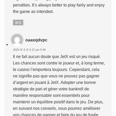
penalties. It’s always better to play fairly and enjoy
the game as intended.
返信
oaaxqdvpc
2025 年 8 月 6 日 pm 5:48
Il ne fait aucun doute que JetX est un jeu risqué.
Les chances sont contre le joueur et, à long terme,
le casino l’emportera toujours. Cependant, cela
ne signifie pas que vous ne pouvez pas gagner
d’argent en jouant à JetX. Adopter une bonne
stratégie de pari et gérer votre bankroll de
manière responsable sont essentiels pour
maintenir un équilibre positif dans le jeu. De plus,
en suivant nos conseils, vous pourrez améliorer
vos chances de gagner et faire du jeu de fusée