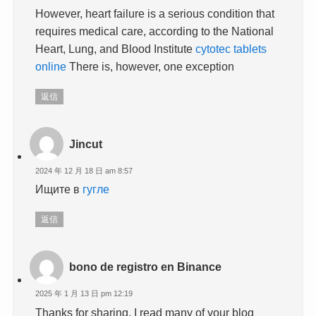
However, heart failure is a serious condition that
requires medical care, according to the National
Heart, Lung, and Blood Institute
cytotec tablets
online
There is, however, one exception
返信
Jincut
2024 年 12 月 18 日 am 8:57
Ищите в
гугле
返信
bono de registro en Binance
2025 年 1 月 13 日 pm 12:19
Thanks for sharing. I read many of your blog