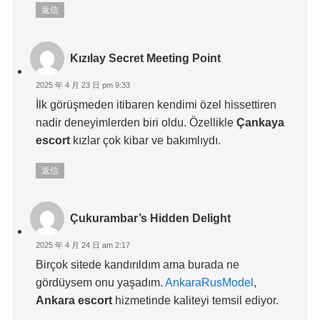
返信
Kızılay Secret Meeting Point
2025 年 4 月 23 日 pm 9:33
İlk görüşmeden itibaren kendimi özel hissettiren
nadir deneyimlerden biri oldu. Özellikle
Çankaya
escort
kızlar çok kibar ve bakımlıydı.
返信
Çukurambar’s Hidden Delight
2025 年 4 月 24 日 am 2:17
Birçok sitede kandırıldım ama burada ne
gördüysem onu yaşadım.
AnkaraRusModel
,
Ankara escort
hizmetinde kaliteyi temsil ediyor.