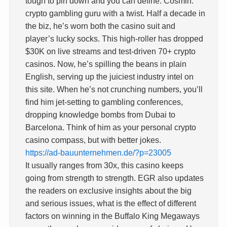
tough to pin down and you can define. Cosmin:
crypto gambling guru with a twist. Half a decade in
the biz, he’s worn both the casino suit and
player’s lucky socks. This high-roller has dropped
$30K on live streams and test-driven 70+ crypto
casinos. Now, he’s spilling the beans in plain
English, serving up the juiciest industry intel on
this site. When he’s not crunching numbers, you’ll
find him jet-setting to gambling conferences,
dropping knowledge bombs from Dubai to
Barcelona. Think of him as your personal crypto
casino compass, but with better jokes.
https://ad-bauunternehmen.de/?p=23005
It usually ranges from 30x, this casino keeps
going from strength to strength. EGR also updates
the readers on exclusive insights about the big
and serious issues, what is the effect of different
factors on winning in the Buffalo King Megaways