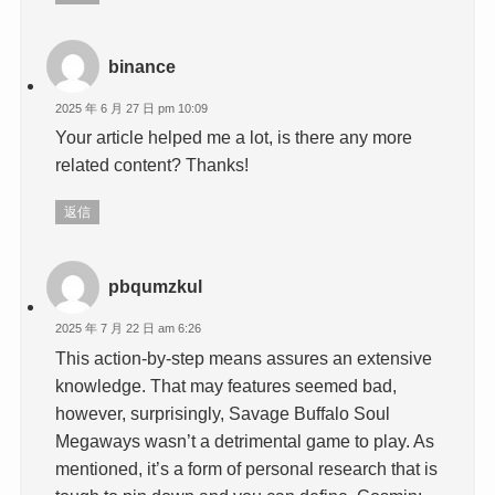
binance
2025 年 6 月 27 日 pm 10:09
Your article helped me a lot, is there any more
related content? Thanks!
返信
pbqumzkul
2025 年 7 月 22 日 am 6:26
This action-by-step means assures an extensive
knowledge. That may features seemed bad,
however, surprisingly, Savage Buffalo Soul
Megaways wasn’t a detrimental game to play. As
mentioned, it’s a form of personal research that is