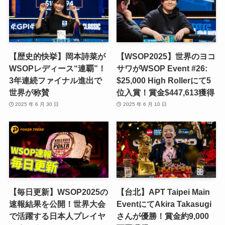
【歴史的快挙】岡本詩菜が
【WSOP2025】世界のヨコ
WSOPレディース“連覇”！
サワがWSOP Event #26:
3年連続ファイナル進出で
$25,000 High Rollerにて5
世界が称賛
位入賞！賞金$447,613獲得
2025 年 6 月 30 日
2025 年 6 月 10 日
【毎日更新】WSOP2025の
【台北】APT Taipei Main
速報結果を公開！世界大会
EventにてAkira Takasugi
で活躍する日本人プレイヤ
さんが優勝！賞金約9,000