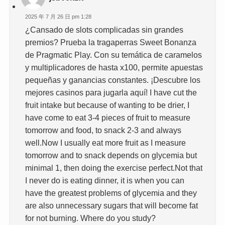
2025 年 7 月 26 日 pm 1:28
¿Cansado de slots complicadas sin grandes
premios? Prueba la tragaperras Sweet Bonanza
de Pragmatic Play. Con su temática de caramelos
y multiplicadores de hasta x100, permite apuestas
pequeñas y ganancias constantes. ¡Descubre los
mejores casinos para jugarla aquí! I have cut the
fruit intake but because of wanting to be drier, I
have come to eat 3-4 pieces of fruit to measure
tomorrow and food, to snack 2-3 and always
well.Now I usually eat more fruit as I measure
tomorrow and to snack depends on glycemia but
minimal 1, then doing the exercise perfect.Not that
I never do is eating dinner, it is when you can
have the greatest problems of glycemia and they
are also unnecessary sugars that will become fat
for not burning. Where do you study?