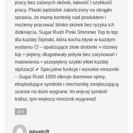
pracy bez zalanych skórek, łatwość i szybkość
pracy. Płaski pędzelek zakończony na okrągło
sprawia, że mamy kontrolę nad produktem i
możemy pracować blisko skórek bez ryzyka ich
dotknięcia. Sugar Rush Pinki Shimmer Top to top
dla każdej Stylistki, która kocha błysk w każdym
wydaniu 🙂 – opalizujące złote drobinki + różowy
top + piękny, długotrwały połysk bez zarysowań i
matowienia = przepiękny szybki efekt każdej
stylizacji! ✔ Specjalne funkcje i wysokie mnożniki
– Sugar Rush 1000 oferuje darmowe spiny,
eksplodujące symbole i mechanikę zwiększającą
szanse na duże wygrane. Im więcej symboli
trafisz, tym większy mnożnik wygranej!
返信
jsbvekzft