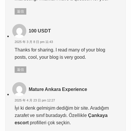
返信
100 USDT
2025 年 3 月 8 日 pm 11:43
Thanks for sharing. I read many of your blog
posts, cool, your blog is very good.
返信
Mature Ankara Experience
2025 年 4 月 23 日 pm 12:27
İyi ki denk gelmişim dediğim bir site. Aradığım
zarafet ve sınıf buradaydı. Özellikle
Çankaya
escort
profilleri çok seçkin.