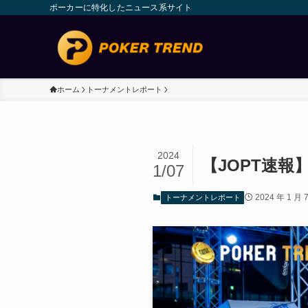
ポーカーに特化したニュース系サイト
ホーム
トーナメントレポート
2024
【JOPT速報】#
1/07
2024 年 1 月 
トーナメントレポート