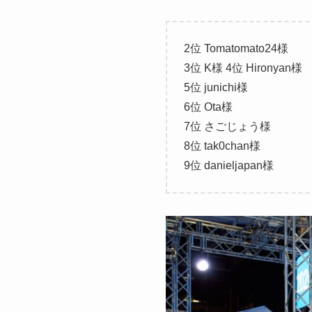
2位 Tomatomato24様
3位 K様 4位 Hironyan様
5位 junichi様
6位 Ota様
7位 さごじょう様
8位 tak0chan様
9位 danieljapan様