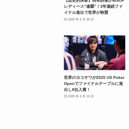
【歴史的快挙】岡本詩菜がWSOP
レディース“連覇”！3年連続ファ
イナル進出で世界が称賛
2025 年 6 月 30 日
世界のヨコサワが2025 US Poker
Openでファイナルテーブルに進
出し8位入賞！
2025 年 4 月 10 日