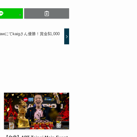
e Drawにてkaigさん優勝！賞金$1,000