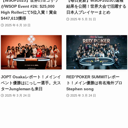
【WSOP2025】世界のヨコサワ
【毎日更新】WSOP2025の速報
がWSOP Event #26: $25,000
結果を公開！世界大会で活躍する
High Rollerにて5位入賞！賞金
日本人プレイヤーまとめ
$447,613獲得
2025 年 5 月 31 日
2025 年 6 月 10 日
JOPT Osakaレポート！メインイ
RED°POKER SUMMITレポー
ベント優勝はにっしー選手。大ス
ト！メイン優勝は有名海外プロ
ターJunglemanも来日
Stephen song
2025 年 3 月 24 日
2025 年 3 月 24 日