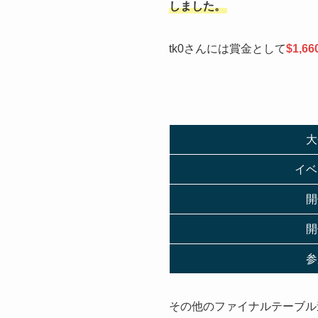
しました。
tk0さんには賞金として
$1,66
大
イベ
開
開
参
その他のファイナルテーブル