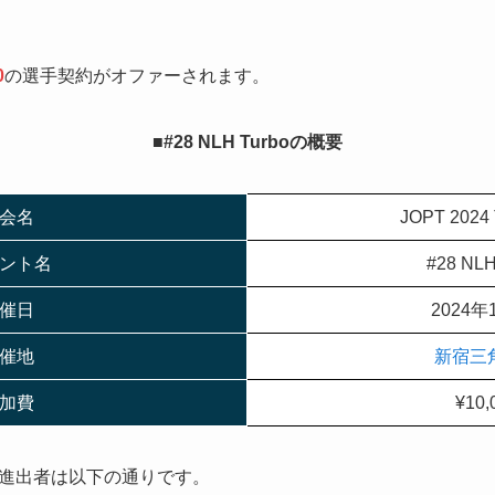
0
の選手契約がオファーされます。
■#28 NLH Turboの概要
会名
JOPT 2024 
ント名
#28 NLH
催日
2024年
催地
新宿三
加費
¥10,
進出者は以下の通りです。