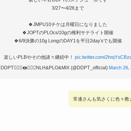
3/27〜4/26まで
🍀JMPU10チケは月曜日になりました
🍀JOPTのPLOcs/10gの権利サテライト開催
🍀6/9決勝の10g LongのDAY1を平日2day'sでも開催
楽しいPLBやその他諸々継続中！
pic.twitter.com/2hrqYsCBz
DDPT🙆🏻‍♀️🍩🙆🏻‍♀️NLH&PLO&MIX (@DDPT_official)
March 26,
常連さんも気さくに色々教