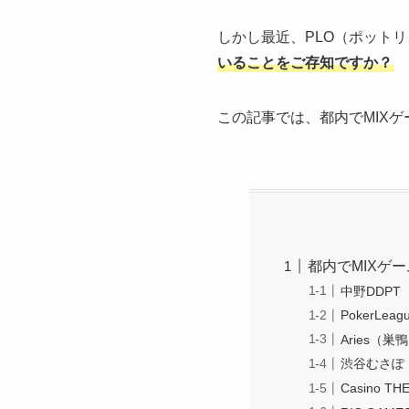
しかし最近、PLO（ポット
いることをご存知ですか？
この記事では、都内でMIX
都内でMIXゲ
中野DDPT
PokerLea
Aries（巣
渋谷むさぽ（M
Casino T