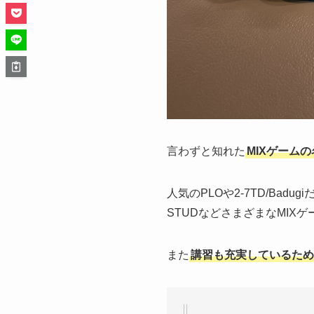
言わずと知れた
MIXゲームの
人気のPLOや2-7TD/Badugiだけ
STUDなどさまざまなMIX
また
講習も充実しているため